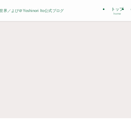
トップ
よぴ＠Yoshinori Ito公式ブログ
home