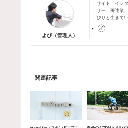
サイト「イン
サー、著述業
びりと生きて
よぴ（管理人）
関連記事
stand.fm（スタンドエフエ
自分のギアが入りやす