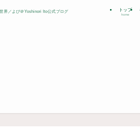
トップ
よぴ＠Yoshinori Ito公式ブログ
home