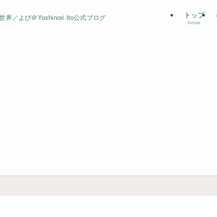
トップ
よぴ＠Yoshinori Ito公式ブログ
home