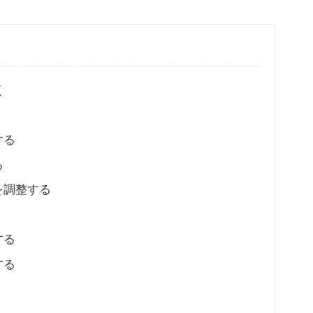
く
する
る
を調整する
する
する