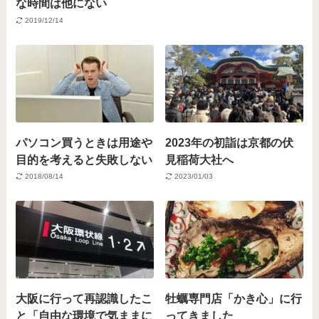
な時間は他にない
2019/12/14
パソコン買うときは用途や
2023年の初詣は京都の伏
目的を考えると失敗しない
見稲荷大社へ
2018/08/14
2023/01/03
大阪に行って再認識したこ
牡蠣専門店「かき心」に行
と「自由な環境で気ままに
ってきました