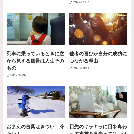
2022/01/04
列車に乗っているときに窓
他者の喜びが自分の成功に
から見える風景は人生その
つながる理由
もの
2025/03/14
2019/10/09
おまえの言葉はきつい！冷
目先のキラキラに目を奪わ
たい！
れて本質を見失ってはいけ