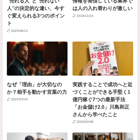
“売れる人”と”売れない
情報を発信している業界で
人”の決定的な違い、今す
は人の入れ替わりが激しい
ぐ変えられる3つのポイン
2019/11/24
ト
2025/08/13
なぜ「理由」が大切なの
実践することで成功へと近
か？相手を動かす言葉の力
づくことができる手堅く1
億円稼ぐ7つの最新手法
2025/03/10
「お金儲け2.0」川島和正
さんから学べたこと
2025/02/08