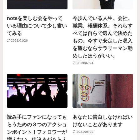
noteを楽しむ会をやって
今歩んでいる人生、会社、
いる理由について少し書い
職業、報酬体系。それらす
てみる
べては自らで選んで決めた
もの。今すぐ安定した収入
2021/01/26
を望むならサラリーマン勤
めしたほうがいい。
2019/07/24
読み手にファンになっても
あなたに告白しなければい
らうための３つのアクショ
けないことがあります
ンポイント！フォロワーが
2021/05/22
増えない、申込みがもらえ