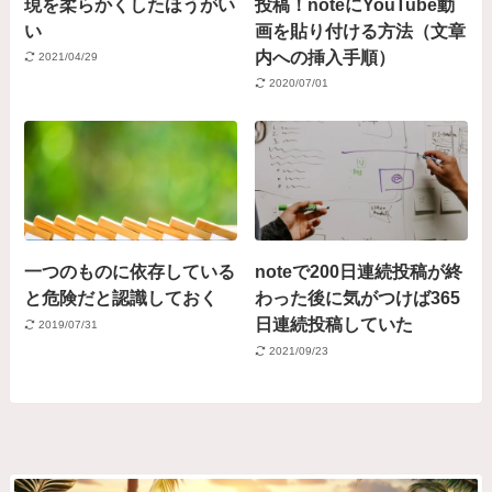
現を柔らかくしたほうがい
投稿！noteにYouTube動
い
画を貼り付ける方法（文章
内への挿入手順）
2021/04/29
2020/07/01
一つのものに依存している
noteで200日連続投稿が終
と危険だと認識しておく
わった後に気がつけば365
日連続投稿していた
2019/07/31
2021/09/23