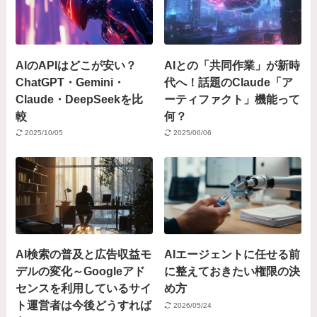
AIのAPIはどこが安い？
AIとの「共同作業」が新時
ChatGPT・Gemini・
代へ！話題のClaude「ア
Claude・DeepSeekを比
ーティファクト」機能って
較
何？
2025/10/05
2025/06/06
AI検索の普及と広告収益モ
AIエージェントに任せる前
デルの変化～Googleアド
に整えておきたい権限の決
センスを利用しているサイ
め方
ト運営者は今後どうすれば
2026/05/24