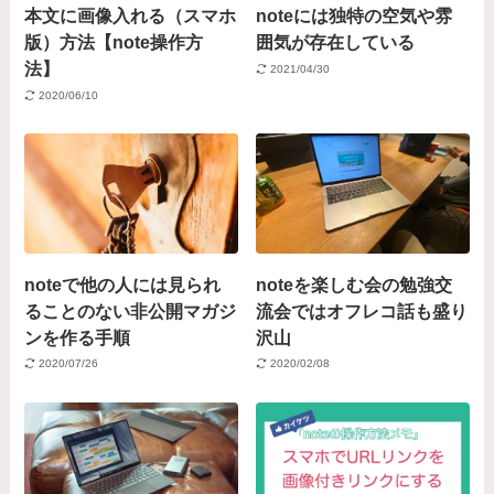
本文に画像入れる（スマホ
noteには独特の空気や雰
版）方法【note操作方
囲気が存在している
法】
2021/04/30
2020/06/10
noteで他の人には見られ
noteを楽しむ会の勉強交
ることのない非公開マガジ
流会ではオフレコ話も盛り
ンを作る手順
沢山
2020/07/26
2020/02/08