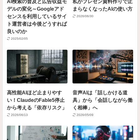
AI検索の普及と広告収益モ
私がプレゼン資料作りで止
デルの変化～Googleアド
まらなくなったAIの使い方
センスを利用しているサイ
2026/06/30
ト運営者は今後どうすれば
良いのか
2025/02/05
高性能AIほど止まりやす
音声AIは「話しかける道
い！ClaudeのFable5停止
具」から「会話しながら働
から考える「依存リスク」
く相棒」へ
2026/06/13
2026/05/09