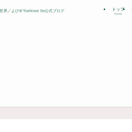
トップ
よぴ＠Yoshinori Ito公式ブログ
home