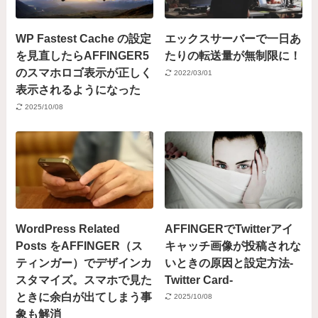
WP Fastest Cache の設定
エックスサーバーで一日あ
を見直したらAFFINGER5
たりの転送量が無制限に！
のスマホロゴ表示が正しく
2022/03/01
表示されるようになった
2025/10/08
WordPress Related
AFFINGERでTwitterアイ
Posts をAFFINGER（ス
キャッチ画像が投稿されな
ティンガー）でデザインカ
いときの原因と設定方法-
スタマイズ。スマホで見た
Twitter Card-
ときに余白が出てしまう事
2025/10/08
象も解消