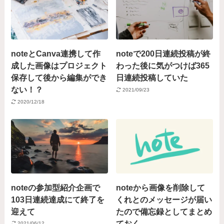
noteとCanva連携して作
noteで200日連続投稿が終
成した画像はプロジェクト
わった後に気がつけば365
保存して後から編集ができ
日連続投稿していた
ない！？
2021/09/23
2020/12/18
noteの参加型紹介企画で
noteから画像を削除して
103日連続達成にて終了を
くれとのメッセージが届い
迎えて
たので備忘録としてまとめ
ておく
2021/06/12