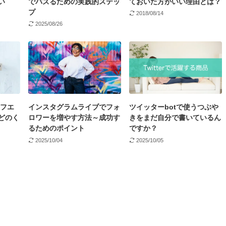
い
でバズるための実践的ステッ
ておいた方がいい理由とは？
プ
2018/08/14
2025/08/26
エフエ
インスタグラムライブでフォ
ツイッターbotで使うつぶや
どのく
ロワーを増やす方法～成功す
きをまだ自分で書いているん
るためのポイント
ですか？
2025/10/04
2025/10/05