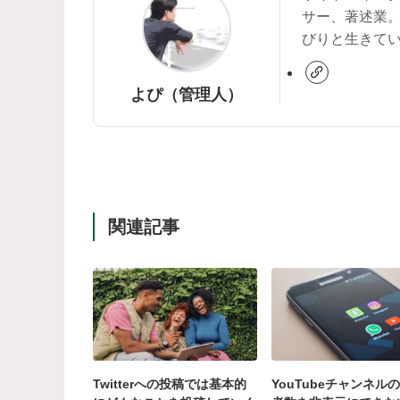
サー、著述業
びりと生きて
よぴ（管理人）
関連記事
Twitterへの投稿では基本的
YouTubeチャンネル