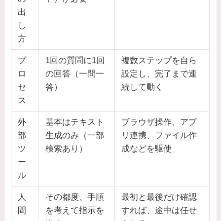
出
し
方
プ
1回の質問に1回
複数ステップを自ら
ロ
の回答（一問一
設定し、完了まで連
セ
答）
続して動く
ス
外
基本はテキスト
ブラウザ操作、アプ
部
生成のみ（一部
リ連携、ファイル作
ツ
検索あり）
成などを駆使
ー
ル
人
その都度、手順
最初と最後だけ確認
間
を考えて指示を
すれば、途中は任せ