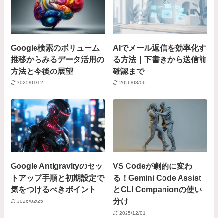
Google検索のボリューム
AIでメール返信を効率化す
推移からみるデータ活用の
る方法｜下書きから送信前
方法と今後の展望
確認まで
2025/01/12
2026/08/06
Google Antigravityのセッ
VS Codeが劇的に変わ
トアップ手順と初期設定で
る！Gemini Code Assist
気をつけるべきポイント
とCLI Companionの使い
分け
2026/02/25
2025/12/01