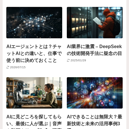
AIエージェントとは？チャ
AI業界に激震 – DeepSeek
ットAIとの違いと、仕事で
の技術開発手法に疑念の目
使う前に決めておくこと
2025/01/29
2026/07/15
AIに見どころを探してもら
AIできることは無限大？最
い、最後に人が選ぶ｜音声
新技術と未来の活用事例3