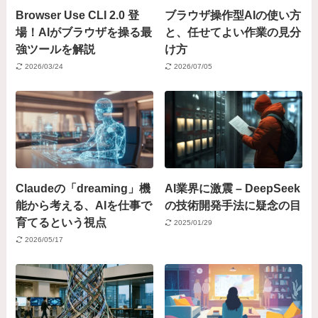
Browser Use CLI 2.0 登
ブラウザ操作型AIの使い方
場！AIがブラウザを操る最
と、任せてよい作業の見分
強ツールを解説
け方
2026/03/24
2026/07/05
Claudeの「dreaming」機
AI業界に激震 – DeepSeek
能から考える、AIを仕事で
の技術開発手法に疑念の目
育てるという視点
2025/01/29
2026/05/17