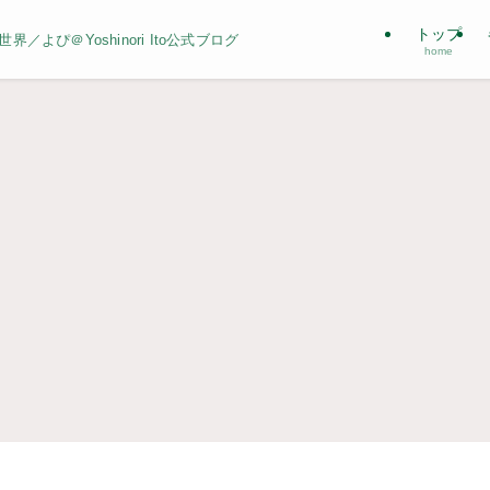
トップ
よぴ＠Yoshinori Ito公式ブログ
home