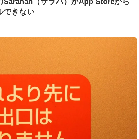
rahah（サラハ）がApp Storeから
ルできない