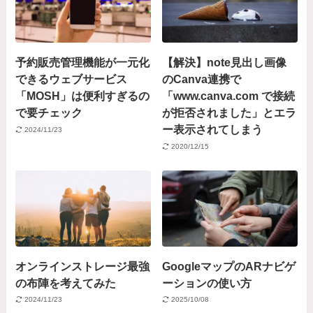
予約販売管理機能が一元化
【解決】note見出し画像
できるウェブサービス
のCanva連携で
「MOSH」は便利すぎるの
「www.canva.com で接続
で要チェック
が拒否されました」とエラ
ー表示されてしまう
2024/11/23
2020/12/15
オンラインストレージ最強
GoogleマップのARナビゲ
の布陣を考えてみた
ーションの使い方
2024/11/23
2025/10/08