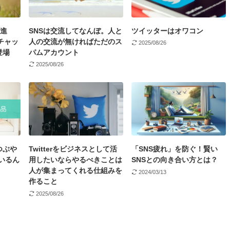
の進
SNSは交流してなんぼ。人と
ツイッターはオワコン
チャッ
人の交流が無ければただのス
2025/08/26
登場
パムアカウント
2025/08/26
つぶや
Twitterをビジネスとして活
「SNS疲れ」を防ぐ！賢い
いるん
用したいならやるべきことは
SNSとの向き合い方とは？
人が集まってくれる仕組みを
2024/03/13
作ること
2025/08/26