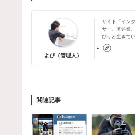
サイト「イン
サー、著述業
びりと生きて
よぴ（管理人）
関連記事