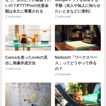
いの？IFTTTProの任意金
手順（友人や知人に知らせ
額は永久に尊重される
たいときなどに便利）
2020/10/04
2025/10/08
Canvaを使ったnoteの見
Notionの「ワークスペー
出し画像作成方法
ス」ってどうやって作る
の？
2020/12/16
2025/10/08