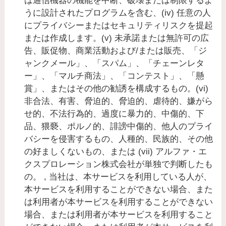
は通信機器の機能を中断、破壊または制限するよ
うに設計されたプログラムを含む、(iv) 任意の人
にプライバシーまたはセキュリティリスクを提起
または作成します。(v) 未承諾または無許可の広
告、販促物、商業活動および/または販売、「ジ
ャンクメール」、「スパム」、「チェーンレタ
ー」、「マルチ商法」、「コンテスト」、「懸
賞」、またはその他の勧誘を構成するもの。(vi)
非合法、有害、脅迫的、脅迫的、虐待的、嫌がら
せ的、不法行為的、過度に暴力的、中傷的、下
品、猥褻、ポルノ的、誹謗中傷的、他人のプライ
バシーを侵害するもの、人種的、民族的、その他
の好ましくないもの、または (vii) アルファ・エ
クスプロレーション株式会社が単独で判断したも
の。 , 当社は、本サービスを利用している人が、
本サービスを利用することができない場合、また
は利用者が本サービスを利用することができない
場合、または利用者が本サービスを利用すること