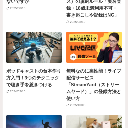
ないですか
ス）の規約ルール「実名登
録・18歳未満利用不可・
2025/08/10
書き起こしや記録はNG」
2025/08/10
ポッドキャストの台本作り
無料なのに高性能！ライブ
方入門！3つのテクニック
配信サービス
で聴き手を惹きつける
「StreamYard（ストリー
ムヤード）」の登録方法と
2024/03/16
使い方
2025/10/08