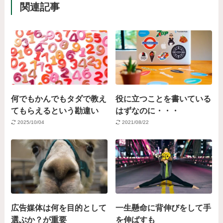
関連記事
何でもかんでもタダで教え
役に立つことを書いている
てもらえるという勘違い
はずなのに・・・
2025/10/04
2021/08/22
広告媒体は何を目的として
一生懸命に背伸びをして手
選ぶか？が重要
を伸ばすも