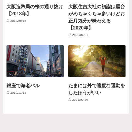
大阪造幣局の桜の通り抜け
大阪住吉大社の初詣は屋台
【2018年】
がめちゃくちゃ多いけどお
正月気分が味わえる
2018/08/15
【2020年】
2020/04/01
銀座で海老バル
たまには外で適度な運動を
したほうがいい
2019/11/18
2021/03/30