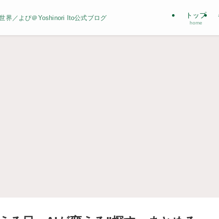
トップ
よぴ＠Yoshinori Ito公式ブログ
home