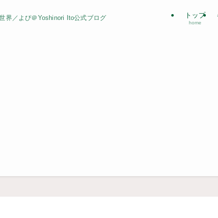
トップ
よぴ＠Yoshinori Ito公式ブログ
home