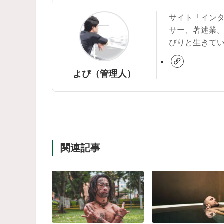
サイト「イン
サー、著述業
びりと生きて
よぴ（管理人）
関連記事