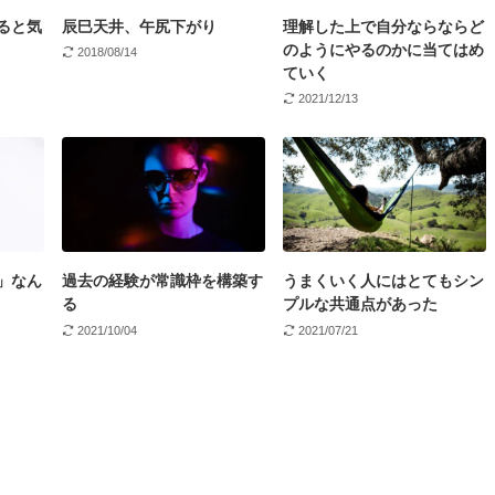
ると気
辰巳天井、午尻下がり
理解した上で自分ならならど
のようにやるのかに当てはめ
2018/08/14
ていく
2021/12/13
」なん
過去の経験が常識枠を構築す
うまくいく人にはとてもシン
る
プルな共通点があった
2021/10/04
2021/07/21