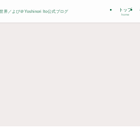
トップ
よぴ＠Yoshinori Ito公式ブログ
home