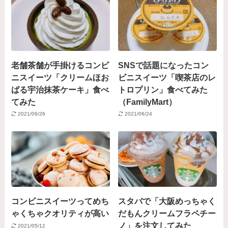
老舗茶舗が手掛けるコンビ
SNSで話題になったコン
ニスイーツ「クリームほお
ビニスイーツ「喫茶店のレ
ばる宇治抹茶ケーキ」食べ
トロプリン」食べてみた
てみた
（FamilyMart）
2021/06/26
2021/06/24
コンビニスイーツってめち
スタバで「大阪めっちゃく
ゃくちゃクオリティが高い
だもんクリームフラペチー
ノ」を注文してみた
2021/05/12