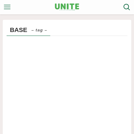
BASE
– tag –