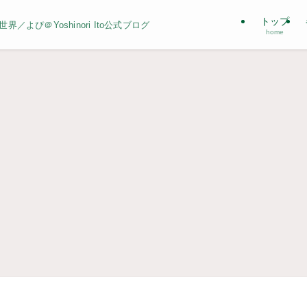
トップ
よぴ＠Yoshinori Ito公式ブログ
home