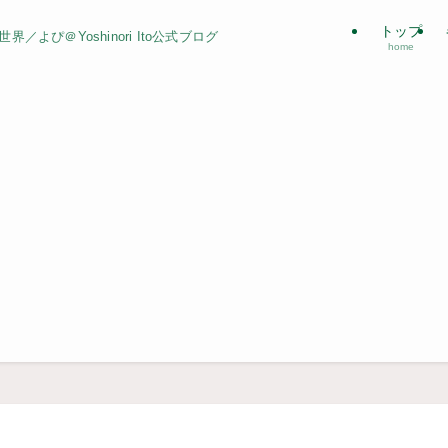
トップ
よぴ＠Yoshinori Ito公式ブログ
home