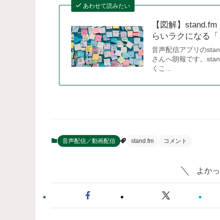
あわせて読みたい
【図解】stand
らいラクになる「コ
音声配信アプリのst
さんへ朗報です。st
くこ...
音声配信／動画配信
stand.fm
コメント
よかっ