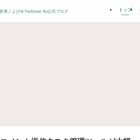
トップ
よぴ＠Yoshinori Ito公式ブログ
home